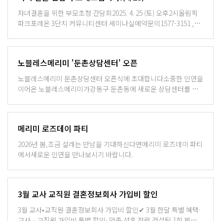
자녀결혼을 위한 부모초청 간담회2025. 4. 25 (토) 오후2시올림픽
파크포레온 3단지 커뮤니티센터 세미나실예약문의1577-3151 ,
QR 코드 사전접수많은 관심 부탁 드립니다.
노블레스메리미 '둔촌상담센터' 오픈
노블레스메리미 둔촌상담센터 오픈식에 초대합니다​소중한 인연을
이어온 노블레스메리미가강동구 둔촌동에 새로운 상담센터를 오
픈하게 되었습니다.​바쁘시겠지만 귀한 걸음 하시어뜻깊은 시작을
함께해 주시면 감사하겠습니다.
메리미 로즈데이 파티
2026년 봄,조금 설레는 만남을 기대하신다면메리미 로즈데이 파티
에서새로운 인연을 만나보시기 바랍니다.
3월 교사 교직원 결혼정보회사 가입비 할인
3월 교사•교직원 결혼정보회사 가입비 할인✔ 3월 한달 특별 혜택·
교사 · 교직원 가입비 특별 할인· 맞춤 성혼 전략 컨설팅 1회 제공·