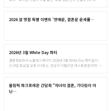
20만원 상당 파티 무료 참석권​※ 할인을 받으시는 본인이 교사/ 교
직원or 부모님께서 교사/ 교직원 분들에 한하며,혜택을 드립니다.
2026 설 명절 특별 이벤트 '연애운, 결혼운 운세풀…
2026년 3월 White Day 파티
결혼정보회사 노블레스메리미 2026년 3월 White Day 파티​일시:
3/14일 토요일 오후 5시장소: 강남구 이탈리안 레스토랑참가자: 미
혼 남녀 총 20쌍( 40명)신청 문의: ✔ 공식 홈페이지✔ 대표번호
1577-3151✔ 오픈 카카오톡
올림픽 파크포레온 간담회 "자녀의 결혼, 기다림이 아
닌…