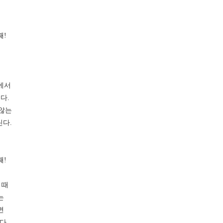
째!
에서
다.
 않는
린다.
째!
 때
는
면
다.