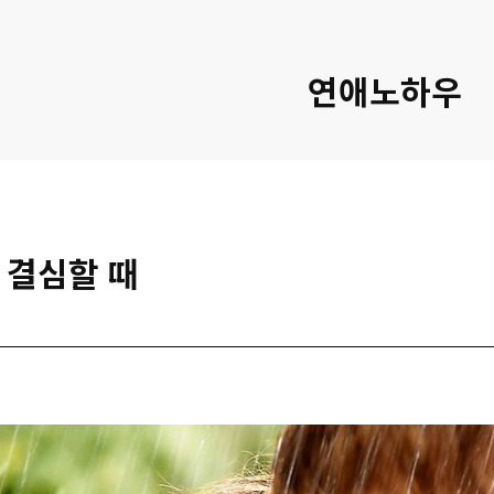
연애노하우
 결심할 때