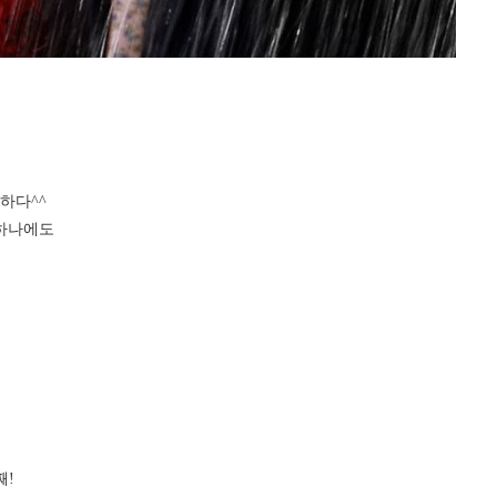
하다^^
 하나에도
째!