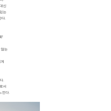
 대신
 있는
한다.
째!
 않는
에게
고
다.
나로서
느낀다.