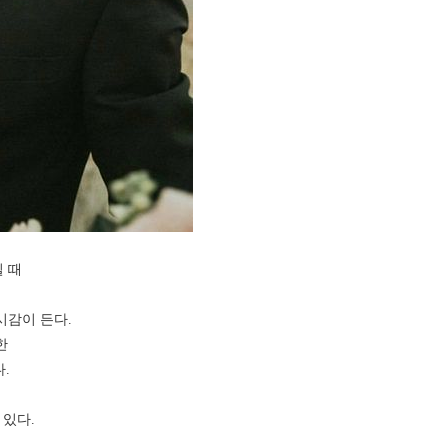
 때
시감이 든다.
한
.
 있다.