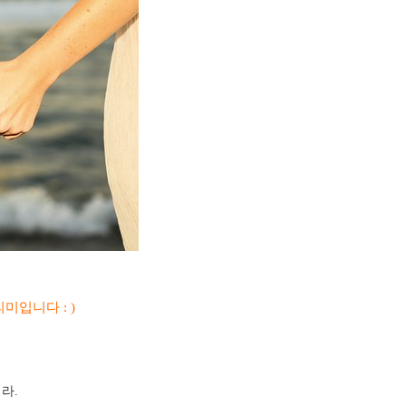
입니다 : )
라.