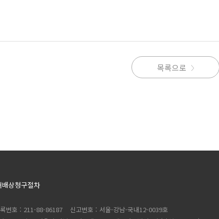
목록으로
해배상청구절차
록번호 :
211-88-86187
신고번호 : 서울-강남-국내12-0039호