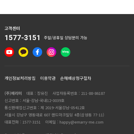
고객센터
1577-3151
주말/공휴일 상담문의 가능
개인정보처리방침
이용약관
손해배상청구절차
(주)메리미
대표 : 장유진
사업자등록번호 :
211-88-86187
신고번호 : 서울-강남-국내12-0039호
통신판매업신고번호 :
제 2019-서울강남-05412호
서울시 강남구 영동대로 607 랜드마크빌딩 4층(삼성동 77-11)
대표전화 :
1577-3151
이메일 :
happy@emarry-me.com