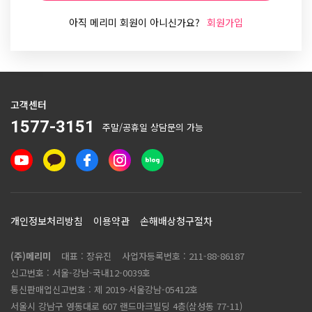
아직 메리미 회원이 아니신가요?
회원가입
고객센터
1577-3151
주말/공휴일 상담문의 가능
개인정보처리방침
이용약관
손해배상청구절차
(주)메리미
대표 : 장유진
사업자등록번호 :
211-88-86187
신고번호 : 서울-강남-국내12-0039호
통신판매업신고번호 :
제 2019-서울강남-05412호
서울시 강남구 영동대로 607 랜드마크빌딩 4층(삼성동 77-11)