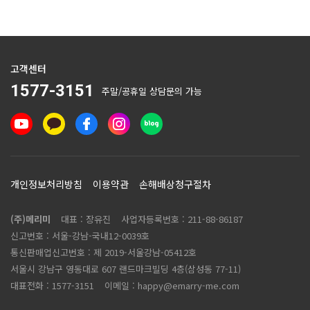
고객센터
1577-3151
주말/공휴일 상담문의 가능
개인정보처리방침
이용약관
손해배상청구절차
(주)메리미
대표 : 장유진
사업자등록번호 :
211-88-86187
신고번호 : 서울-강남-국내12-0039호
통신판매업신고번호 :
제 2019-서울강남-05412호
서울시 강남구 영동대로 607 랜드마크빌딩 4층(삼성동 77-11)
대표전화 :
1577-3151
이메일 :
happy@emarry-me.com